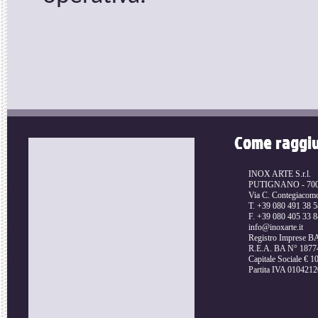
Come raggi
INOX ARTE S.r.l.
PUTIGNANO - 70017
Via C. Contegiacom
T. +39 080 491 38 5
F. +39 080 405 33 8
info@inoxarte.it
Registro Imprese 
R.E.A. BA N° 1877
Capitale Sociale € 10
Partita IVA 010421