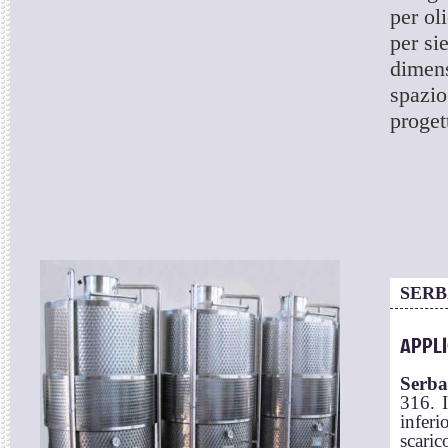
per ol
per si
dimens
spazio
proget
SERB
APPL
Serba
316. 
infer
scaric