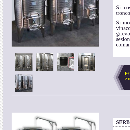
Si co
tronco
Si mon
vinacc
girev
sezio
coman
Pe
è 
SERB