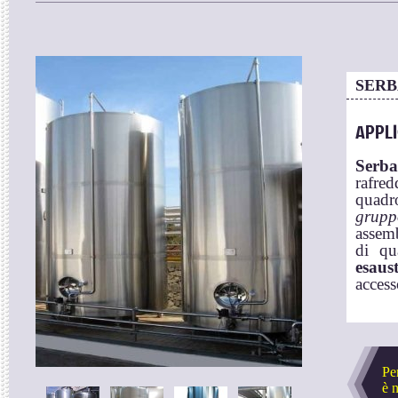
SERB
APPL
Serba
rafre
quadr
grupp
assemb
di qu
esaus
access
Pe
è 