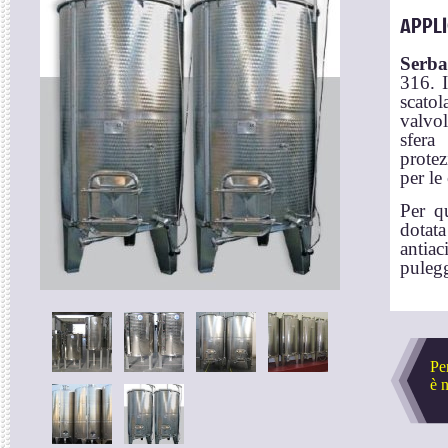
APPL
Serba
316. I
scatol
valvol
sfera
protez
per le
Per q
dotat
antia
pulegg
Pe
è 