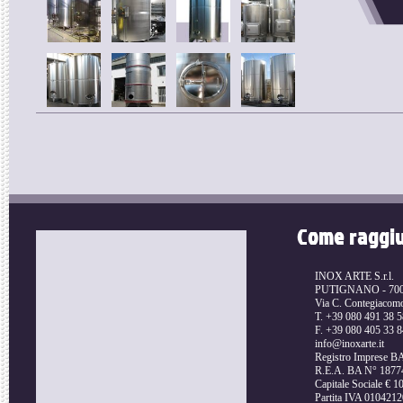
Come raggi
INOX ARTE S.r.l.
PUTIGNANO - 70017
Via C. Contegiacom
T. +39 080 491 38 5
F. +39 080 405 33 8
info@inoxarte.it
Registro Imprese 
R.E.A. BA N° 1877
Capitale Sociale € 10
Partita IVA 010421