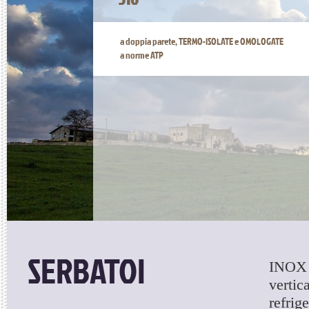
a doppia parete, TERMO-ISOLATE e OMOLOGATE
a norme ATP
SERBATOI
INOX A
vertic
refrig