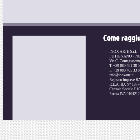
Come raggi
INOX ARTE S.r.l.
PUTIGNANO - 70017
Via C. Contegiacom
T. +39 080 491 38 5
F. +39 080 405 33 8
info@inoxarte.it
Registro Imprese 
R.E.A. BA N° 1877
Capitale Sociale € 10
Partita IVA 010421